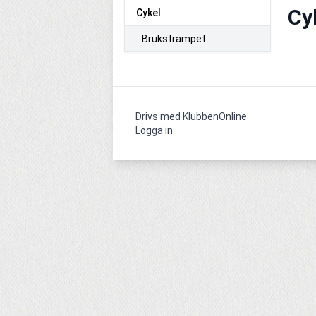
Cy
Cykel
Brukstrampet
Drivs med
KlubbenOnline
Logga in